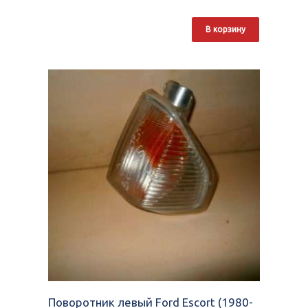
В корзину
Поворотник левый Ford Escort (1980-