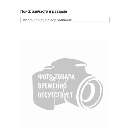
Поиск запчасти в разделе