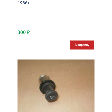
1986)
300
₽
В корзину