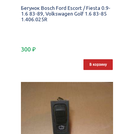
Бегунок Bosch Ford Escort / Fiesta 0.9-
1.6 83-89, Volkswagen Golf 1.6 83-85
1.406.025R
300
₽
В корзину