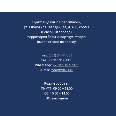
Пункт выдачи: г. Новосибирск,
ул. Сибиряков-Гвардейцев, д. 49Б, корп.4
(Северный проезд),
территория базы «Спорткультторг»
(визит строго по звонку)
тел.
(383) 2-144-353
тел.
+7 913 912 4353
WhatsApp:
+7-913-487-7375
e-mail:
zdn@zdn54.ru
Режим работы:
ПН-ПТ: 09:00 – 18:00
СБ: 10:00 – 14:00
ВС: выходной