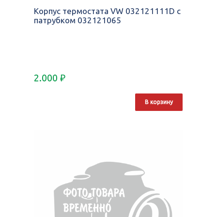
Корпус термостата VW 032121111D с
патрубком 032121065
2.000
₽
В корзину