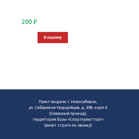
200
₽
В корзину
Пункт выдачи: г. Новосибирск,
ул. Сибиряков-Гвардейцев, д. 49Б, корп.4
(Северный проезд),
территория базы «Спорткультторг»
(визит строго по звонку)