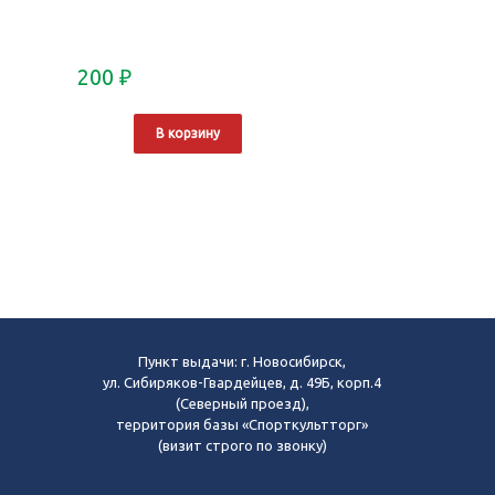
200
₽
В корзину
Пункт выдачи: г. Новосибирск,
ул. Сибиряков-Гвардейцев, д. 49Б, корп.4
(Северный проезд),
территория базы «Спорткультторг»
(визит строго по звонку)