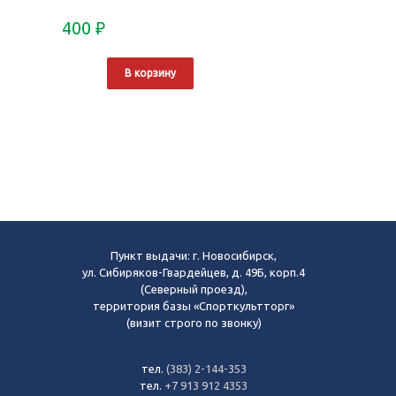
400
₽
В корзину
Пункт выдачи: г. Новосибирск,
ул. Сибиряков-Гвардейцев, д. 49Б, корп.4
(Северный проезд),
территория базы «Спорткультторг»
(визит строго по звонку)
тел.
(383) 2-144-353
тел.
+7 913 912 4353