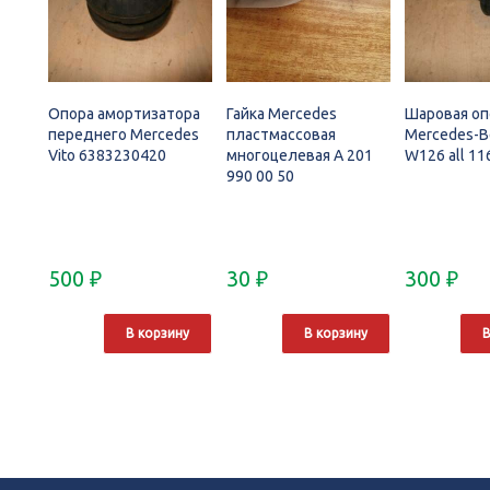
Опора амортизатора
Гайка Mercedes
Шаровая оп
переднего Mercedes
пластмассовая
Mercedes-B
Vito 6383230420
многоцелевая A 201
W126 all 1
990 00 50
500
₽
30
₽
300
₽
В корзину
В корзину
В