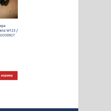
ора
enz W123 /
163330927
 корзину