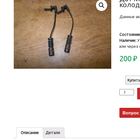
колод
Данные акт
Состояние
Наличие:
У
или через
200
₽
Купить
Количеств
Описание
Детали