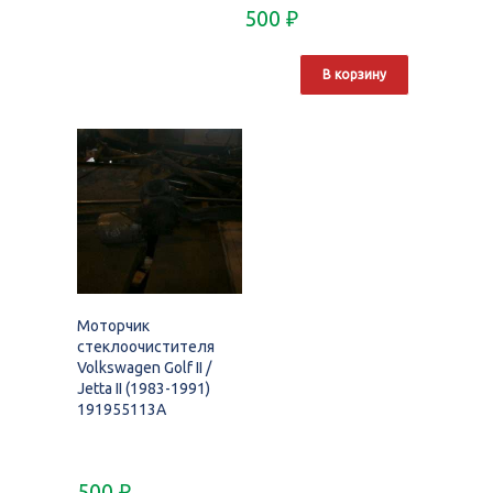
500
₽
В корзину
Моторчик
стеклоочистителя
Volkswagen Golf II /
Jetta II (1983-1991)
191955113A
500
₽