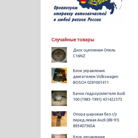
Случайные товары
Диск сцепления Опель
C16NZ
Блок управления
двигателем Volkswagen
BOSCH 0281001411
Бачок гидроусилителя Audi
100 (1983-1991) 431422373
Опора шаровая без г/у
перед.левая Audi (88-91)
893407365A
Блок управления