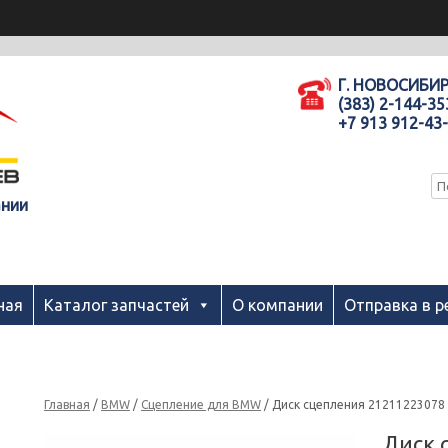
Г. НОВОСИБИ
(383) 2-144-35
+7 913 912-43
ании
ная
Каталог запчастей
О компании
Отправка в р
Главная
/
BMW
/
Сцепление для BMW
/ Диск сцепления 21211223078 
Диск 