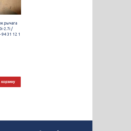
к рычага
-2.7i /
-94 31 12 1
 корзину