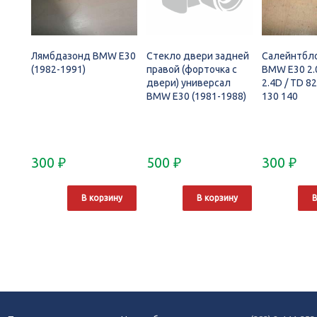
Лямбдазонд BMW E30
Стекло двери задней
Салейнтбло
(1982-1991)
правой (форточка с
BMW E30 2.0i
двери) универсал
2.4D / TD 82
BMW E30 (1981-1988)
130 140
300
₽
500
₽
300
₽
В корзину
В корзину
В