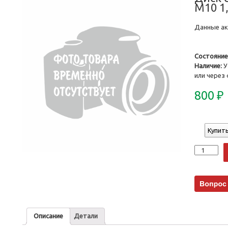
М10 1
Данные акт
Состояние
Наличие:
У
или через
800
₽
Купить
Количеств
Описание
Детали