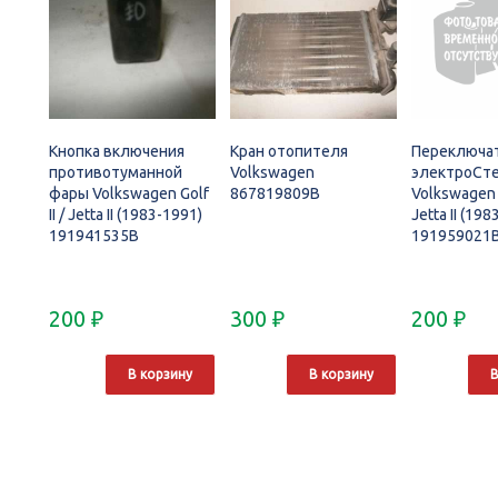
Кнопка включения
Кран отопителя
Переключа
противотуманной
Volkswagen
электроСт
фары Volkswagen Golf
867819809B
Volkswagen G
II / Jetta II (1983-1991)
Jetta II (19
191941535B
191959021
200
₽
300
₽
200
₽
В корзину
В корзину
В