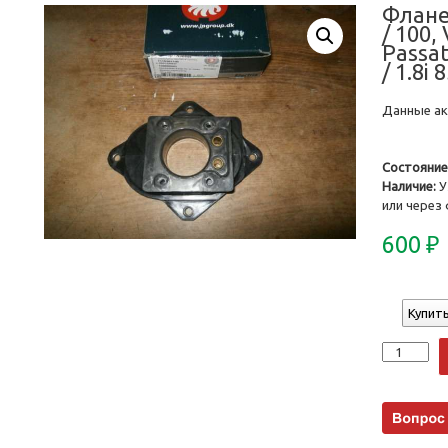
Флане
/ 100,
Passat
/ 1.8i
Данные акт
Состояние
Наличие:
У
или через
600
₽
Купить
Количеств