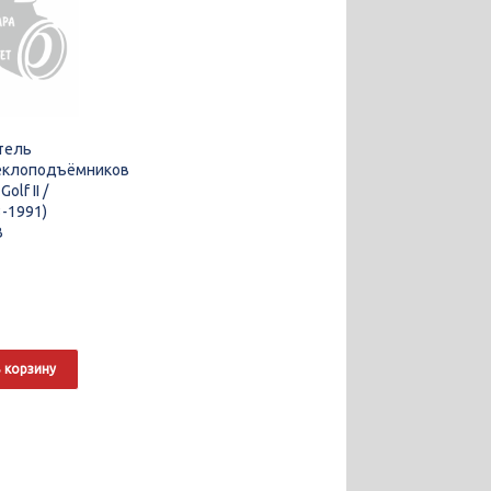
тель
еклоподъёмников
olf II /
83-1991)
B
 корзину