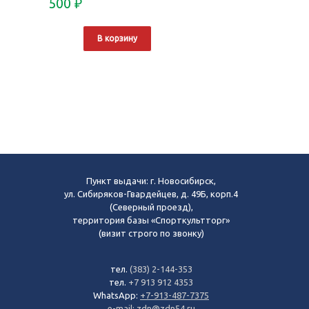
500
₽
В корзину
Пункт выдачи: г. Новосибирск,
ул. Сибиряков-Гвардейцев, д. 49Б, корп.4
(Северный проезд),
территория базы «Спорткультторг»
(визит строго по звонку)
тел.
(383) 2-144-353
тел.
+7 913 912 4353
WhatsApp:
+7-913-487-7375
e-mail:
zdn@zdn54.ru