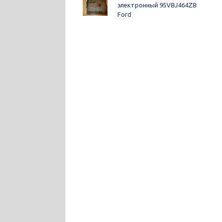
электронный 95VBJ464ZB
Ford