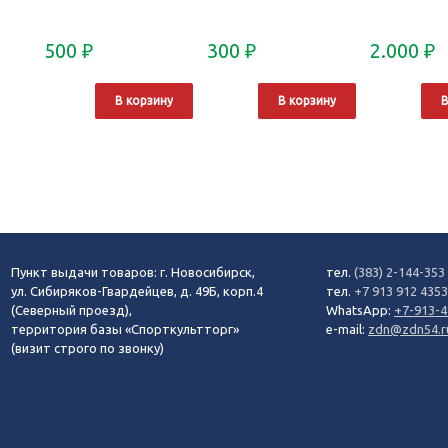
500
₽
300
₽
2.000
₽
В корзину
В корзину
В
Пункт выдачи товаров: г. Новосибирск,
тел.
(383) 2-144-353
ул. Сибиряков-Гвардейцев, д. 49Б, корп.4
тел.
+7 913 912 435
(Северный проезд),
WhatsApp:
+7-913-4
территория базы «Спорткультторг»
e-mail:
zdn@zdn54.r
(визит строго по звонку)