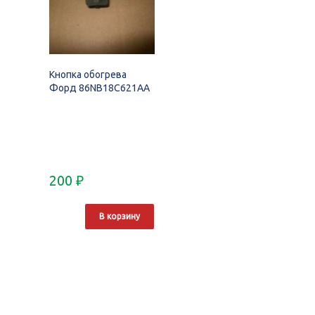
Кнопка обогрева
Форд 86NB18C621AA
200
₽
В корзину