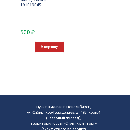
191819045
500
₽
В корзину
Пункт выдачи: г. Новосибирск,
ул. Сибиряков-Гвардейцев, д. 49Б, корп.4
(Северный проезд),
территория базы «Спорткультторг»
(визит строго по звонку)