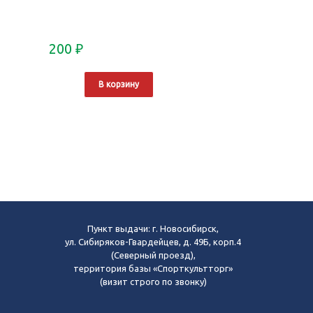
200
₽
В корзину
Пункт выдачи: г. Новосибирск,
ул. Сибиряков-Гвардейцев, д. 49Б, корп.4
(Северный проезд),
территория базы «Спорткультторг»
(визит строго по звонку)