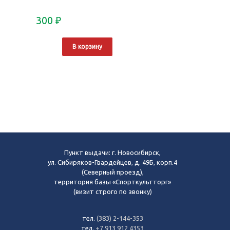
300
₽
В корзину
Пункт выдачи: г. Новосибирск,
ул. Сибиряков-Гвардейцев, д. 49Б, корп.4
(Северный проезд),
территория базы «Спорткультторг»
(визит строго по звонку)
тел.
(383) 2-144-353
тел.
+7 913 912 4353