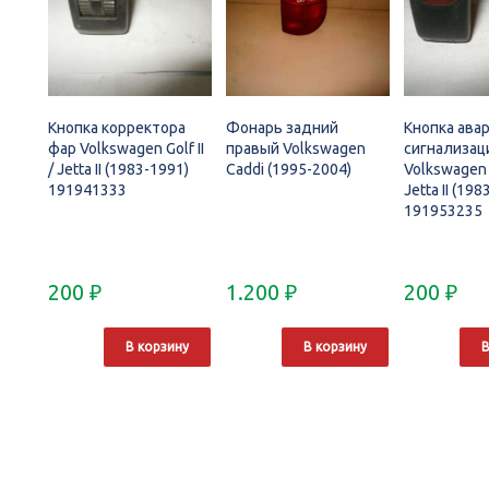
Кнопка корректора
Фонарь задний
Кнопка ава
фар Volkswagen Golf II
правый Volkswagen
сигнализац
/ Jetta II (1983-1991)
Caddi (1995-2004)
Volkswagen G
191941333
Jetta II (19
191953235
200
₽
1.200
₽
200
₽
В корзину
В корзину
В