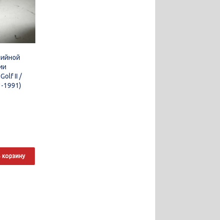
рийной
ии
olf II /
83-1991)
 корзину