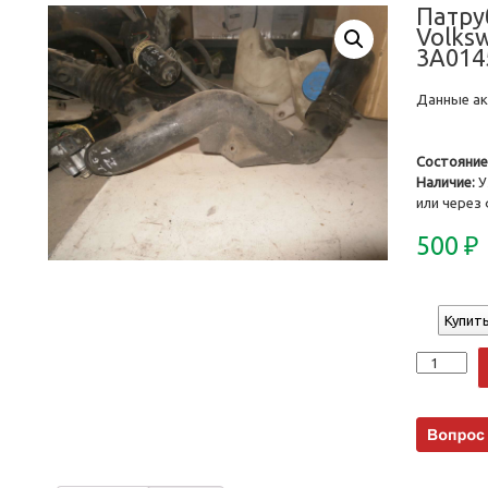
Патру
Volks
3A014
Данные акт
Состояние
Наличие:
У
или через
500
₽
Купить
Количеств