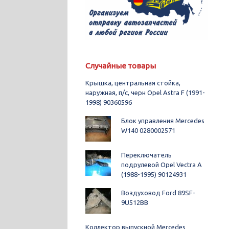
Случайные товары
Крышка, центральная стойка,
наружная, п/с, черн Opel Astra F (1991-
1998) 90360596
Блок управления Mercedes
W140 0280002571
Переключатель
подрулевой Opel Vectra A
(1988-1995) 90124931
Воздуховод Ford 89SF-
9U512BB
Коллектор выпускной Mercedes