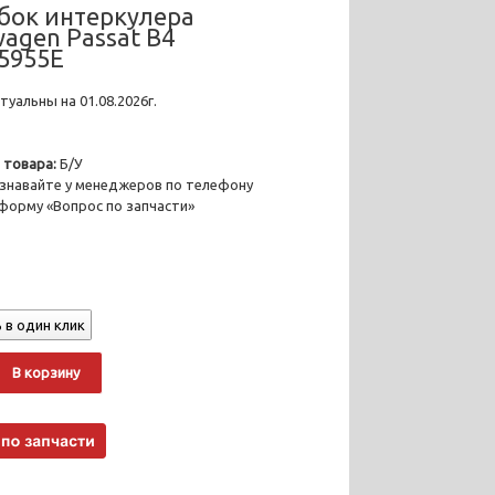
бок интеркулера
wagen Passat B4
5955E
уальны на 01.08.2026г.
 товара:
Б/У
знавайте у менеджеров по телефону
 форму «Вопрос по запчасти»
 в один клик
о
Alternative:
В корзину