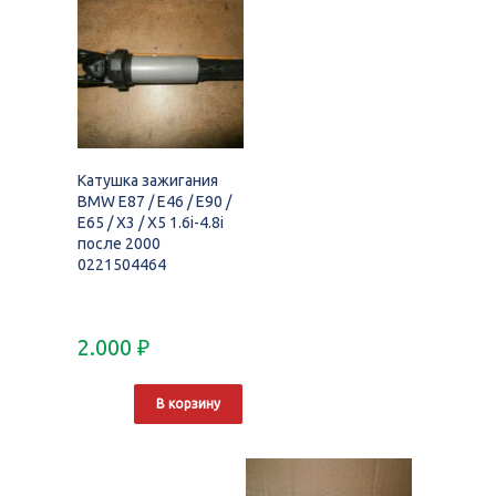
Катушка зажигания
BMW E87 / E46 / E90 /
E65 / X3 / X5 1.6i-4.8i
после 2000
0221504464
2.000
₽
В корзину