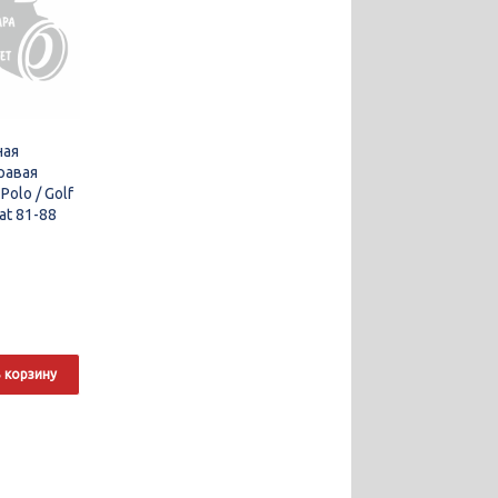
ная
равая
Polo / Golf
at 81-88
 корзину