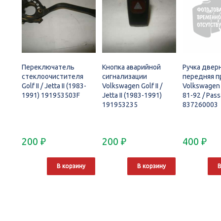
Переключатель
Кнопка аварийной
Ручка двер
стеклоочистителя
сигнализации
передняя п
Golf II / Jetta II (1983-
Volkswagen Golf II /
Volkswagen 
1991) 191953503F
Jetta II (1983-1991)
81-92 / Pass
191953235
837260003
200
₽
200
₽
400
₽
В корзину
В корзину
В