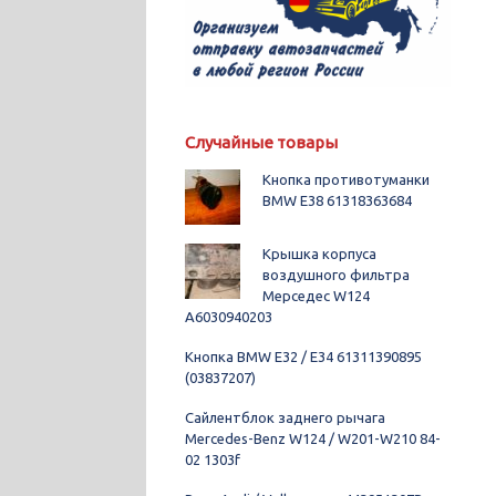
Случайные товары
Кнопка противотуманки
BMW E38 61318363684
Крышка корпуса
воздушного фильтра
Мерседес W124
A6030940203
Кнопка BMW E32 / E34 61311390895
(03837207)
Сайлентблок заднего рычага
Mercedes-Benz W124 / W201-W210 84-
02 1303f