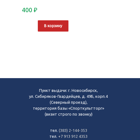
400
₽
В корзину
Пункт выдачи: г. Новосибирск,
ул. Сибиряков-Гвардейцев, д. 49Б, корп.4
(Северный проезд),
территория базы «Спорткультторг»
(визит строго по звонку)
тел.
(383) 2-144-353
тел.
+7 913 912 4353