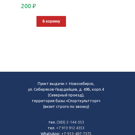
200
₽
В корзину
Пункт выдачи: г. Новосибирск,
ул. Сибиряков-Гвардейцев, д. 49Б, корп.4
(Северный проезд),
территория базы «Спорткультторг»
(визит строго по звонку)
тел.
(383) 2-144-353
тел.
+7 913 912 4353
WhatsApp:
+7-913-487-7375