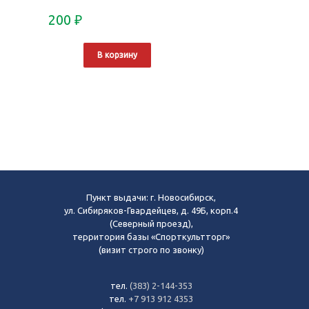
200
₽
В корзину
Пункт выдачи: г. Новосибирск,
ул. Сибиряков-Гвардейцев, д. 49Б, корп.4
(Северный проезд),
территория базы «Спорткультторг»
(визит строго по звонку)
тел.
(383) 2-144-353
тел.
+7 913 912 4353