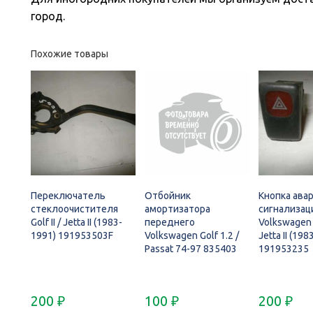
город.
Похожие товары
Переключатель
Отбойник
Кнопка ава
стеклоочистителя
амортизатора
сигнализац
Golf II / Jetta II (1983-
переднего
Volkswagen G
1991) 191953503F
Volkswagen Golf 1.2 /
Jetta II (19
Passat 74-97 835403
191953235
200
₽
100
₽
200
₽