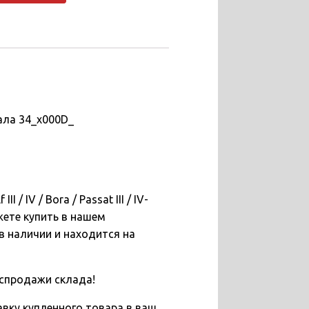
ала 34_x000D_
/ IV / Bora / Passat III / IV-
жете купить в нашем
в наличии и находится на
спродажи склада!
вку купленного товара в ваш