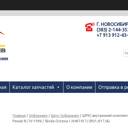
Г. НОВОСИБИ
(383) 2-144-35
+7 913 912-43
ании
ная
Каталог запчастей
О компании
Отправка в р
Главная
/
Volkswagen
/
Шрус Volkswagen
/ ШРУС внутренний комплект Au
Passat III / IV-1996 / Skoda Octavia 1J0407417J (RU1J017JA)