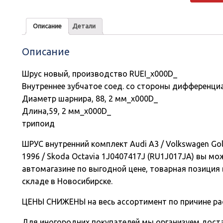
Описание
Детали
Описание
Шрус новый, производство RUEI_x000D_
Внутреннее зубчатое соед. со стороны дифференци
Диаметр шарнира, 88, 2 мм_x000D_
Длина,59, 2 мм_x000D_
трипоид
ШРУС внутренний комплект Audi A3 / Volkswagen Golf III 
1996 / Skoda Octavia 1J0407417J (RU1J017JA) вы мо
автомагазине по выгодной цене, товарная позиция 
складе в Новосибирске.
ЦЕНЫ СНИЖЕНЫ на весь ассортимент по причине ра
Для иногородних покупателей мы организуем доста