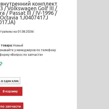
внутренний комплект
3 / Volkswagen Golf III /
ra / Passat III / IV-1996 /
 Octavia 1J0407417J
017JA)
уальны на 01.08.2026г.
 товара:
Новый
знавайте у менеджеров по телефону
 форму «Вопрос по запчасти»
₽
 в один клик
о
Alternative:
В корзину