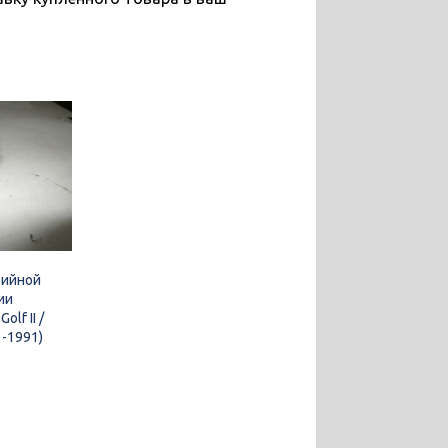
рийной
ии
olf II /
83-1991)