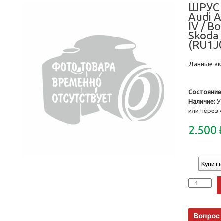
ШРУС 
Audi A
IV / Bo
Skoda
(RU1J
Данные акт
Состояние
Наличие:
У
или через
2.500
Купить
Количеств