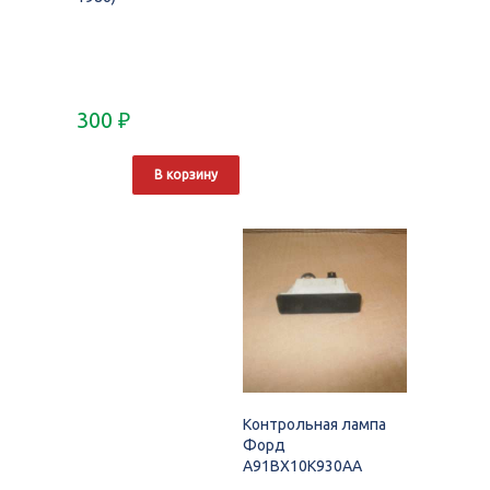
300
₽
В корзину
Контрольная лампа
Форд
A91BX10K930AA