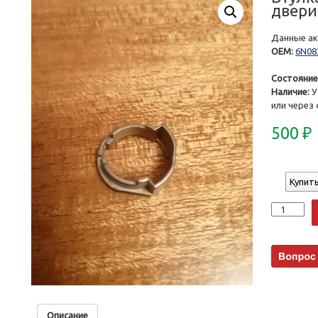
двери
Данные акт
OEM:
6N08
Состояние
Наличие:
У
или через
500
₽
Купить
Количеств
Описание