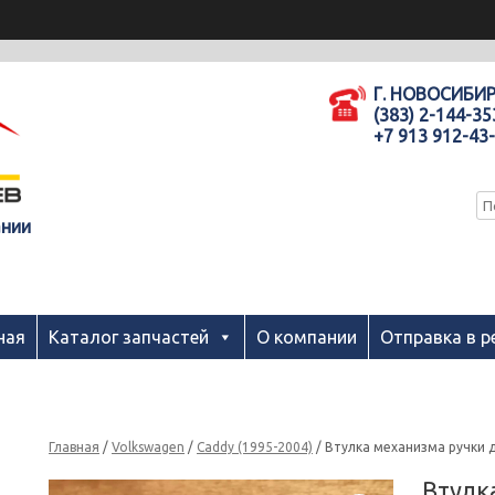
Г. НОВОСИБИ
(383) 2-144-35
+7 913 912-43
ании
ная
Каталог запчастей
О компании
Отправка в р
Главная
/
Volkswagen
/
Caddy (1995-2004)
/ Втулка механизма ручки 
Втулк