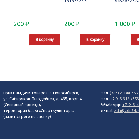
191953235
443862257
200
₽
200
₽
1.000
₽
В корзину
В корзину
В
Пункт выдачи товаров: г. Новосибирск,
тел.
(383) 2-144-353
ул. Сибиряков-Гвардейцев, д. 49Б, корп.4
тел.
+7 913 912 435
(Северный проезд),
WhatsApp:
+7-913-4
территория базы «Спорткультторг»
e-mail:
zdn@zdn54.r
(визит строго по звонку)