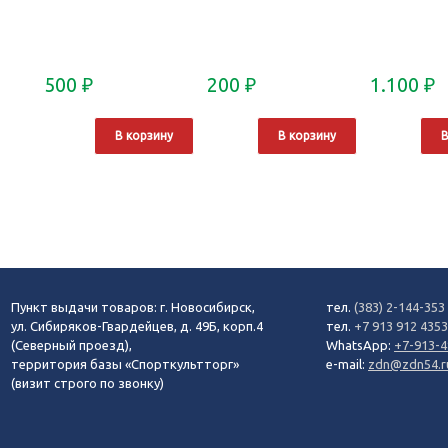
500
₽
200
₽
1.100
₽
В корзину
В корзину
В
Пункт выдачи товаров: г. Новосибирск,
тел.
(383) 2-144-353
ул. Сибиряков-Гвардейцев, д. 49Б, корп.4
тел.
+7 913 912 435
(Северный проезд),
WhatsApp:
+7-913-4
территория базы «Спорткультторг»
e-mail:
zdn@zdn54.r
(визит строго по звонку)