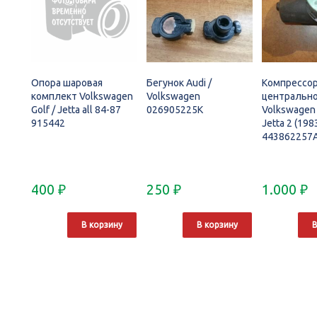
Опора шаровая
Бегунок Audi /
Компрессор
комплект Volkswagen
Volkswagen
центрально
Golf / Jetta all 84-87
026905225K
Volkswagen 
915442
Jetta 2 (198
443862257
400
₽
250
₽
1.000
₽
В корзину
В корзину
В