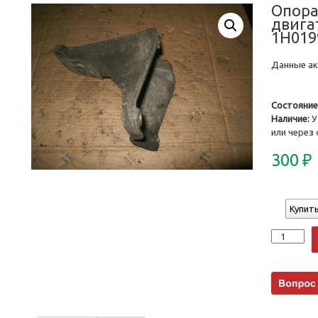
Опора
двига
1H019
Данные акт
Состояние
Наличие:
У
или через
300
₽
Купить
Количеств