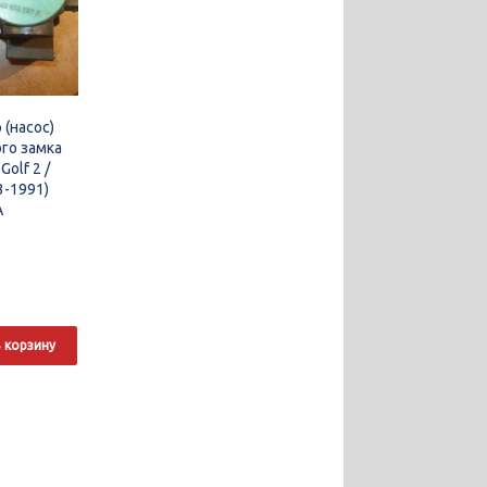
 (насос)
го замка
Golf 2 /
3-1991)
A
 корзину