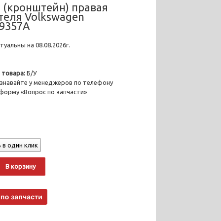
 (кронштейн) правая
теля Volkswagen
9357A
уальны на 08.08.2026г.
 товара:
Б/У
знавайте у менеджеров по телефону
 форму «Вопрос по запчасти»
 в один клик
о
Alternative:
В корзину