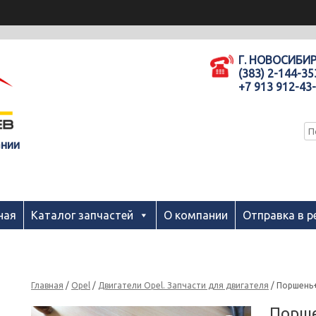
Г. НОВОСИБИ
(383) 2-144-35
+7 913 912-43
ании
ная
Каталог запчастей
О компании
Отправка в р
Главная
/
Opel
/
Двигатели Opel. Запчасти для двигателя
/ Поршень+
Порше