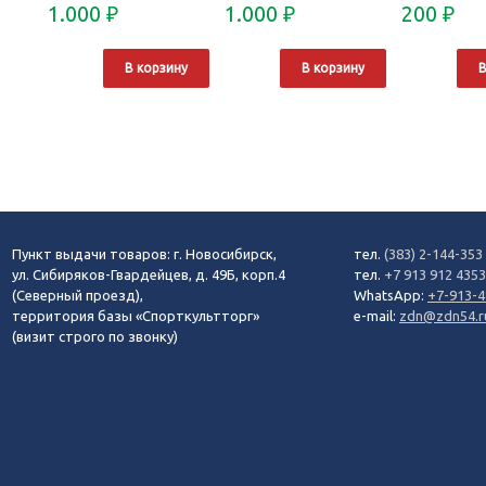
1.000
₽
1.000
₽
200
₽
В корзину
В корзину
В
Пункт выдачи товаров: г. Новосибирск,
тел.
(383) 2-144-353
ул. Сибиряков-Гвардейцев, д. 49Б, корп.4
тел.
+7 913 912 435
(Северный проезд),
WhatsApp:
+7-913-4
территория базы «Спорткультторг»
e-mail:
zdn@zdn54.r
(визит строго по звонку)