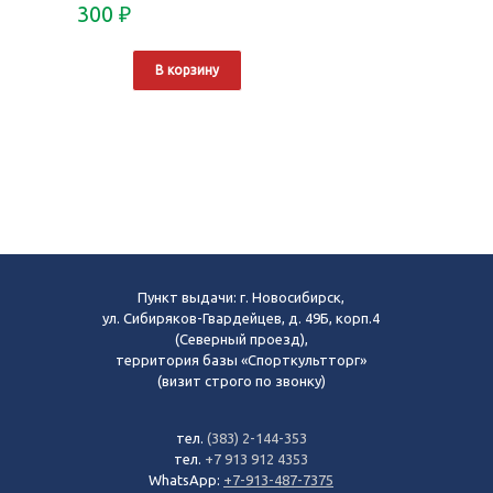
300
₽
В корзину
Пункт выдачи: г. Новосибирск,
ул. Сибиряков-Гвардейцев, д. 49Б, корп.4
(Северный проезд),
территория базы «Спорткультторг»
(визит строго по звонку)
тел.
(383) 2-144-353
тел.
+7 913 912 4353
WhatsApp:
+7-913-487-7375