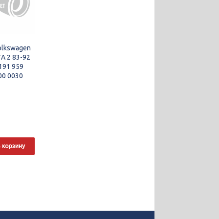
olkswagen
TA 2 83-92
191 959
00 0030
 корзину