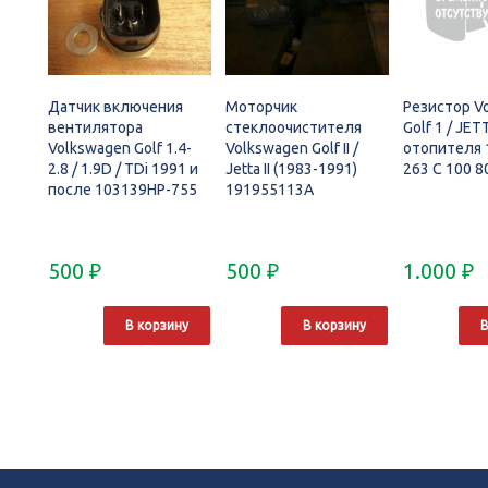
Датчик включения
Моторчик
Резистор V
вентилятора
стеклоочистителя
Golf 1 / JET
Volkswagen Golf 1.4-
Volkswagen Golf II /
отопителя 
2.8 / 1.9D / TDi 1991 и
Jetta II (1983-1991)
263 C 100 8
после 103139HP-755
191955113A
500
₽
500
₽
1.000
₽
В корзину
В корзину
В